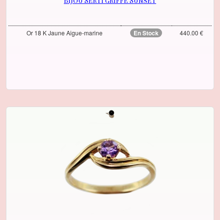
Bijou Serti griffe Sunset
Or 18 K Jaune Aigue-marine
En Stock
440.00 €