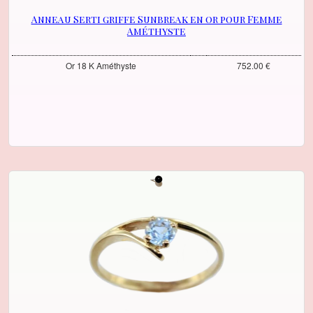
Anneau Serti griffe Sunbreak en or pour Femme
Améthyste
Or 18 K Améthyste
752.00 €