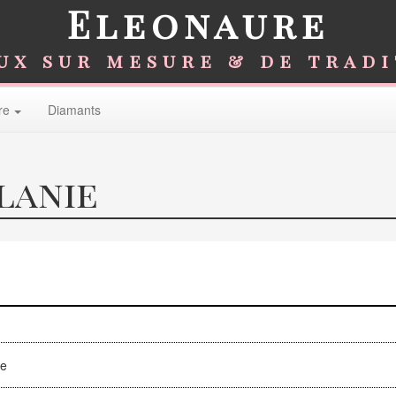
Eleonaure
ux sur mesure & de trad
re
Diamants
lanie
e