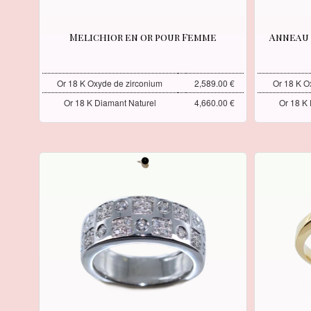
Melichior en or pour Femme
Anneau 
Or 18 K Oxyde de zirconium
2,589.00 €
Or 18 K O
Or 18 K Diamant Naturel
4,660.00 €
Or 18 K