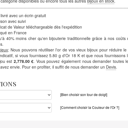
 catégorie disponibles ou encore tous les autres
Bijoux en stock
.
 livré avec un écrin gratuit
ison avec suivi
ficat de Valeur téléchargeable dès l'expédition
iqué en France
'à 40% moins cher qu'en bijouterie traditionnelle grâce à nos coûts 
s.
cieux
: Nous pouvons réutiliser l'or de vos vieux bijoux pour réduire le
 indicatif, si vous fournissez 5.80 g d'Or 18 K et que nous fournissons l
ijou est
2,778.00 €
. Vous pouvez également nous demander toutes le
avez envie. Pour en profiter, il suffit de nous demander un
Devis
.
tions
[Bien choisir son tour de doigt]
[Comment choisir la Couleur de l'Or ?]