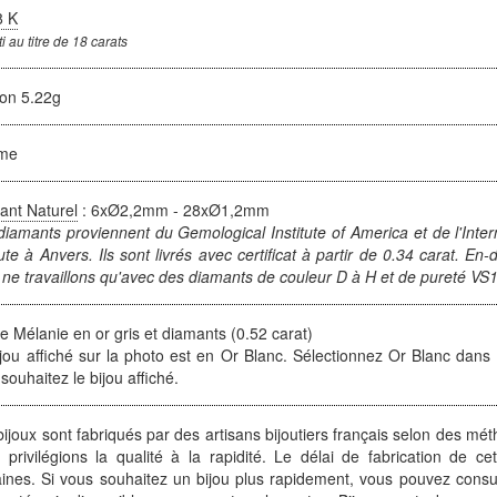
8 K
i au titre de 18 carats
ron 5.22g
me
ant Naturel
: 6xØ2,2mm - 28xØ1,2mm
iamants proviennent du Gemological Institute of America et de l'Inte
tute à Anvers. Ils sont livrés avec certificat à partir de 0.34 carat. E
ne travaillons qu'avec des diamants de couleur D à H et de pureté VS1
 Mélanie en or gris et diamants (0.52 carat)
jou affiché sur la photo est en Or Blanc. Sélectionnez Or Blanc dans l
souhaitez le bijou affiché.
ijoux sont fabriqués par des artisans bijoutiers français selon des mét
 privilégions la qualité à la rapidité. Le délai de fabrication de ce
ines. Si vous souhaitez un bijou plus rapidement, vous pouvez consult