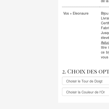
de la
Vos + Eleonaure
Bijou
Livra
Certi
Fabr
Jusqu
élevé
Astu
titre
ce b
vous 
2. Choix des op