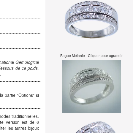
Bague Mélanie - Cliquer pour agrandir
rnational Gemological
n-dessous de ce poids,
.
a partie "Options" si
hodes traditionnelles.
tte version est de 6
er les autres bijoux