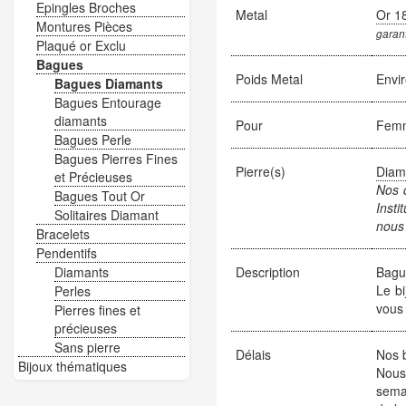
Epingles Broches
Metal
Or 1
Montures Pièces
garant
Plaqué or Exclu
Bagues
Poids Metal
Envi
Bagues Diamants
Bagues Entourage
diamants
Pour
Fem
Bagues Perle
Bagues Pierres Fines
Pierre(s)
Diam
et Précieuses
Nos d
Bagues Tout Or
Insti
Solitaires Diamant
nous 
Bracelets
Pendentifs
Diamants
Description
Bague
Le bi
Perles
vous 
Pierres fines et
précieuses
Sans pierre
Délais
Nos b
Bijoux thématiques
Nous
sema