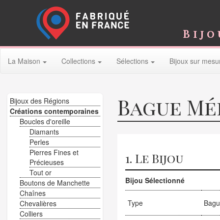
Bijo
La Maison
Collections
Sélections
Bijoux sur mesu
Bague Mé
Bijoux des Régions
Créations contemporaines
Boucles d'oreille
Diamants
Perles
Pierres Fines et
1. Le Bijou
Précieuses
Tout or
Bijou Sélectionné
Boutons de Manchette
Chaînes
Type
Bagu
Chevalières
Colliers