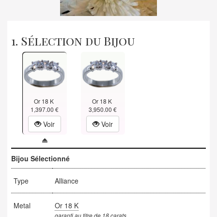
1. Sélection du Bijou
Or 18 K
Or 18 K
1,397.00 €
3,950.00 €
Voir
Voir
Bijou Sélectionné
Type
Alliance
Metal
Or 18 K
garanti au titre de 18 carats