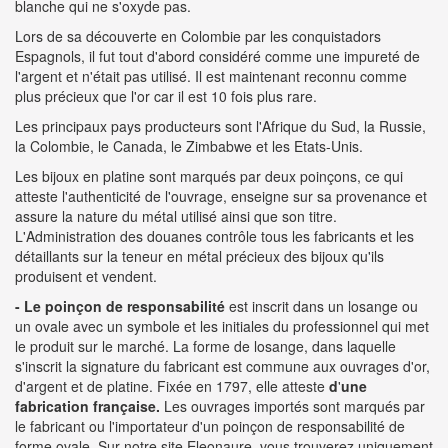
blanche qui ne s'oxyde pas.
Lors de sa découverte en Colombie par les conquistadors
Espagnols, il fut tout d'abord considéré comme une impureté de
l'argent et n'était pas utilisé. Il est maintenant reconnu comme
plus précieux que l'or car il est 10 fois plus rare.
Les principaux pays producteurs sont l'Afrique du Sud, la Russie,
la Colombie, le Canada, le Zimbabwe et les Etats-Unis.
Les bijoux en platine sont marqués par deux poinçons, ce qui
atteste l'authenticité de l'ouvrage, enseigne sur sa provenance et
assure la nature du métal utilisé ainsi que son titre.
L'Administration des douanes contrôle tous les fabricants et les
détaillants sur la teneur en métal précieux des bijoux qu'ils
produisent et vendent.
- Le poinçon de responsabilité
est inscrit dans un losange ou
un ovale avec un symbole et les initiales du professionnel qui met
le produit sur le marché. La forme de losange, dans laquelle
s'inscrit la signature du fabricant est commune aux ouvrages d'or,
d'argent et de platine. Fixée en 1797, elle atteste
d
'
une
fabrication française.
Les ouvrages importés sont marqués par
le fabricant ou l'importateur d'un poinçon de responsabilité de
forme ovale. Sur notre site Eleonaure, vous trouverez uniquement